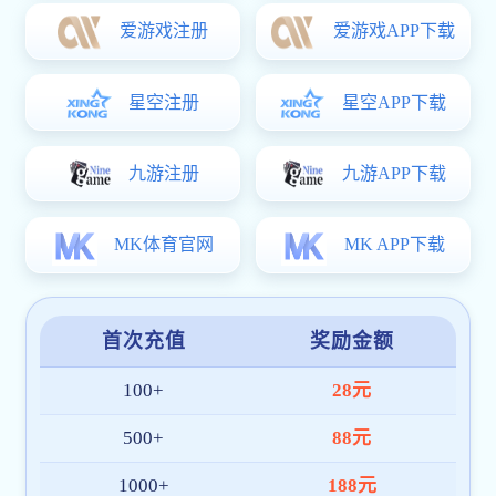
平台技术与服务能力
平台构建了一套高可用的全终端直播服务架构，集成智能风
控、秒级加载、多节点加速等核心技术，确保不同区域用户
都能流畅体验体育赛事。 同时，c7官方平台入口提供全天
候客服支持与数据同步，致力于打造值得信赖的观赛首选平
台。