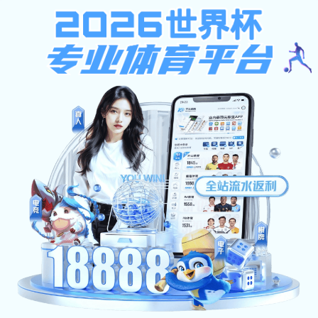
立即注册
关于c7官方平台入口
c7官方平台入口是专注于体育赛事直播与互动体验的创新平台，
致力于为全球用户带来高速、安全与多样化的观赛服务体验，覆
盖多语种、多终端、多场景。