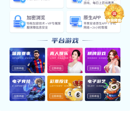
AI行为分析
平台通过行为路径识别算法，捕捉潜在风险动作，及时触
发验证与干预机制。
身份设备指纹
借助设备特征识别与访问指纹绑定，有效识别用户身份，
提升访问安全性。
实时告警机制
c7网页版登录入口-c7(中国)支持秒级响应的告警系统，
可在数据异常或高风险行为发生时第一时间联动处理。